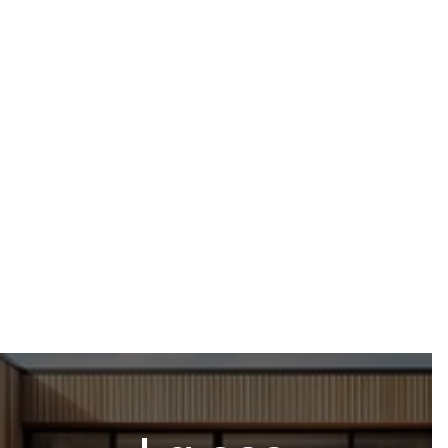
Detaljert vurdering av isolasjonsbehov
Profesjonell installasjon av isolasjonsmaterialer
Rådgivning om energieffektive løsninger
Oppfølging for å sikre optimal ytelse