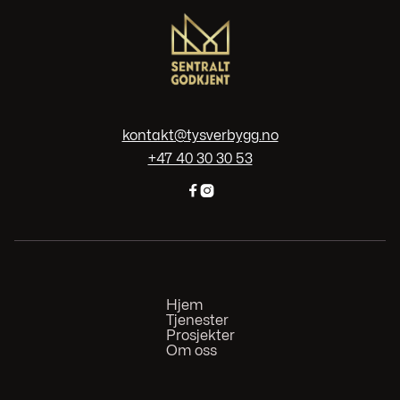
kontakt@tysverbygg.no
+47 40 30 30 53


Hjem
Tjenester
Prosjekter
Om oss